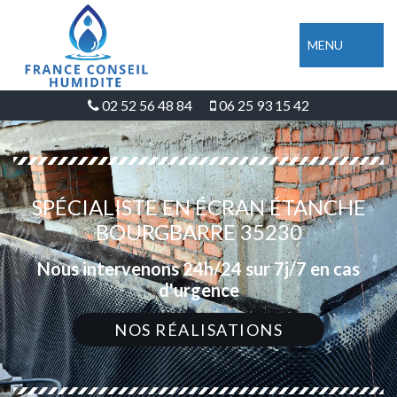
MENU
02 52 56 48 84
06 25 93 15 42
SPÉCIALISTE EN ÉCRAN ÉTANCHE
BOURGBARRE 35230
Nous intervenons 24h/24 sur 7j/7 en cas
d'urgence
NOS RÉALISATIONS