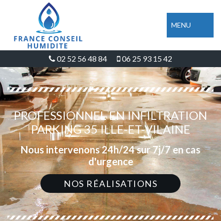
MENU
02 52 56 48 84
06 25 93 15 42
PROFESSIONNEL EN INFILTRATION
PARKING 35 ILLE-ET-VILAINE
Nous intervenons 24h/24 sur 7j/7 en cas
d'urgence
NOS RÉALISATIONS