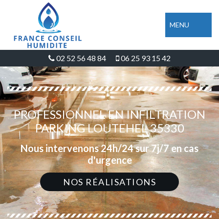
MENU
02 52 56 48 84
06 25 93 15 42
PROFESSIONNEL EN INFILTRATION
PARKING LOUTEHEL 35330
Nous intervenons 24h/24 sur 7j/7 en cas
d'urgence
NOS RÉALISATIONS