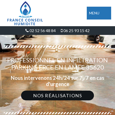
MENU
02 52 56 48 84
06 25 93 15 42
PROFESSIONNEL EN INFILTRATION
PARKING ERCE EN LAMEE 35620
Nous intervenons 24h/24 sur 7j/7 en cas
d'urgence
NOS RÉALISATIONS