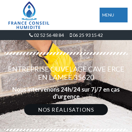
MENU
02 52 56 48 84
06 25 93 15 42
ENTREPRISE CUVELAGE CAVE ERCE
EN LAMEE 35620
Nous intervenons 24h/24 sur 7j/7 en cas
d'urgence
NOS RÉALISATIONS