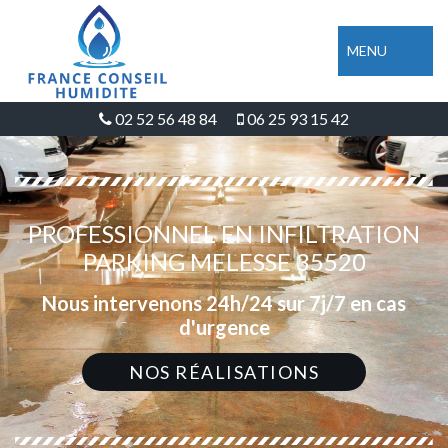
MENU
02 52 56 48 84
06 25 93 15 42
PROFESSIONNEL EN INFILTRATION
PARKING MELESSE 35520
Nous intervenons 24h/24 sur 7j/7 en cas
d'urgence
NOS RÉALISATIONS