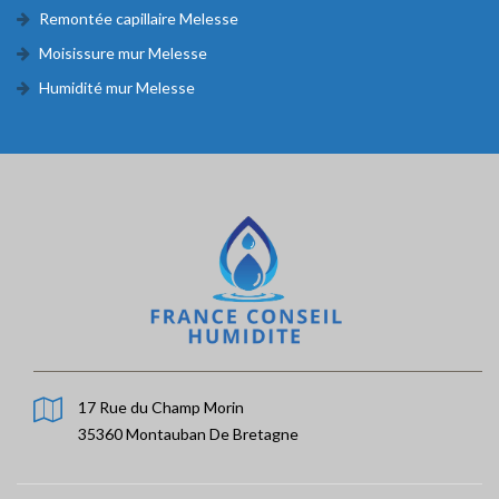
Remontée capillaire Melesse
Moisissure mur Melesse
Humidité mur Melesse
17 Rue du Champ Morin
35360 Montauban De Bretagne