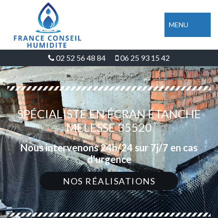
MENU
02 52 56 48 84
06 25 93 15 42
SPÉCIALISTE EN ÉCRAN ÉTANCHE
MELESSE 35520
Nous intervenons 24h/24 sur 7j/7 en cas
d'urgence
NOS RÉALISATIONS