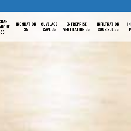
CRAN
INONDATION
CUVELAGE
ENTREPRISE
INFILTRATION
IN
ANCHE
35
CAVE 35
VENTILATION 35
SOUS SOL 35
P
35