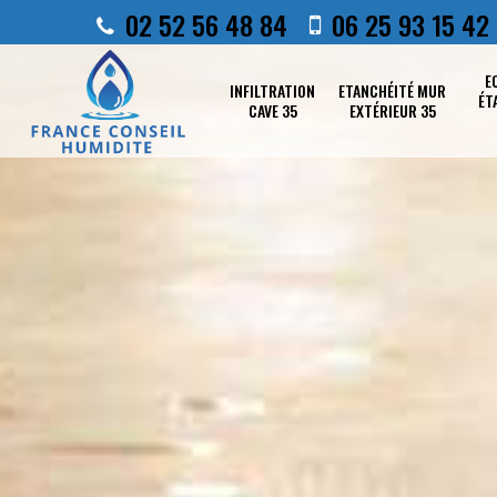
02 52 56 48 84
06 25 93 15 42
E
INFILTRATION
ETANCHÉITÉ MUR
ÉT
CAVE 35
EXTÉRIEUR 35