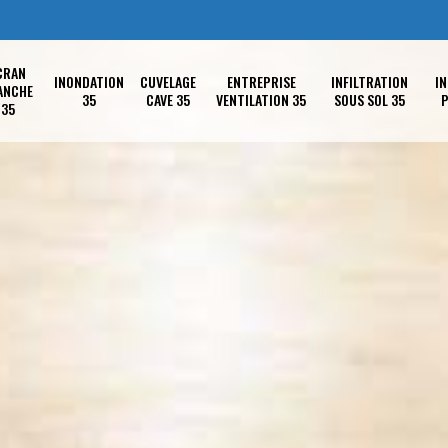
CRAN
INONDATION
CUVELAGE
ENTREPRISE
INFILTRATION
IN
ANCHE
35
CAVE 35
VENTILATION 35
SOUS SOL 35
P
35