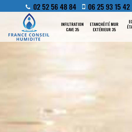
02 52 56 48 84
06 25 93 15 42
E
INFILTRATION
ETANCHÉITÉ MUR
ÉT
CAVE 35
EXTÉRIEUR 35