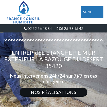
MENU
02 52 56 48 84
06 25 93 15 42
ENTREPRISE ÉTANCHÉITÉ MUR
EXTÉRIEUR LA BAZOUGE DU DESERT
35420
Nous intervenons 24h/24 sur 7j/7 en cas
d'urgence
NOS RÉALISATIONS