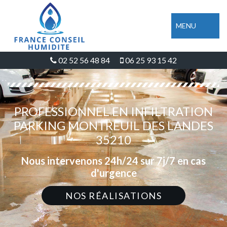
MENU
02 52 56 48 84
06 25 93 15 42
PROFESSIONNEL EN INFILTRATION
PARKING MONTREUIL DES LANDES
35210
Nous intervenons 24h/24 sur 7j/7 en cas
d'urgence
NOS RÉALISATIONS