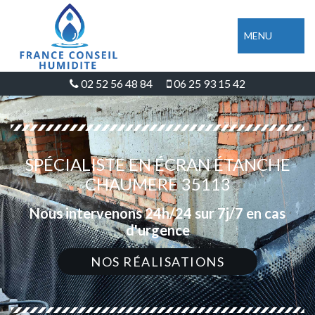
MENU
02 52 56 48 84
06 25 93 15 42
SPÉCIALISTE EN ÉCRAN ÉTANCHE
CHAUMERE 35113
Nous intervenons 24h/24 sur 7j/7 en cas
d'urgence
NOS RÉALISATIONS