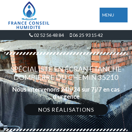
MENU
02 52 56 48 84
06 25 93 15 42
SPÉCIALISTE EN ÉCRAN ÉTANCHE
DOMPIERRE DU CHEMIN 35210
Nous intervenons 24h/24 sur 7j/7 en cas
d'urgence
NOS RÉALISATIONS