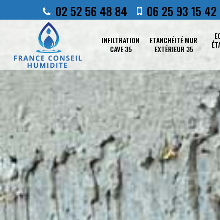
02 52 56 48 84
06 25 93 15 42
E
INFILTRATION
ETANCHÉITÉ MUR
ÉT
CAVE 35
EXTÉRIEUR 35