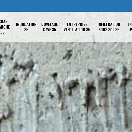
CRAN
INONDATION
CUVELAGE
ENTREPRISE
INFILTRATION
IN
ANCHE
35
CAVE 35
VENTILATION 35
SOUS SOL 35
P
35