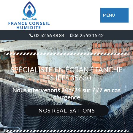
MENU
02 52 56 48 84
06 25 93 15 42
SPÉCIALISTE EN ÉCRAN ÉTANCHE
LES IFFS 35630
Nous intervenons 24h/24 sur 7j/7 en cas
d'urgence
NOS RÉALISATIONS