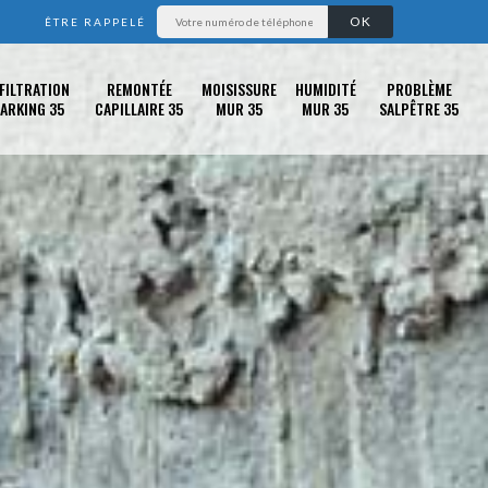
ÊTRE RAPPELÉ
FILTRATION
REMONTÉE
MOISISSURE
HUMIDITÉ
PROBLÈME
ARKING 35
CAPILLAIRE 35
MUR 35
MUR 35
SALPÊTRE 35