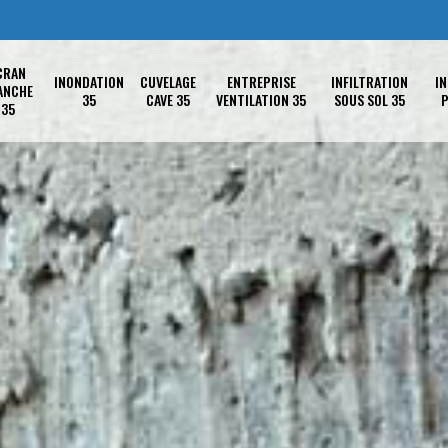
CRAN
INONDATION
CUVELAGE
ENTREPRISE
INFILTRATION
IN
ANCHE
35
CAVE 35
VENTILATION 35
SOUS SOL 35
P
35