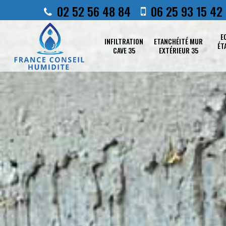
02 52 56 48 84
06 25 93 15 42
E
INFILTRATION
ETANCHÉITÉ MUR
ÉT
CAVE 35
EXTÉRIEUR 35