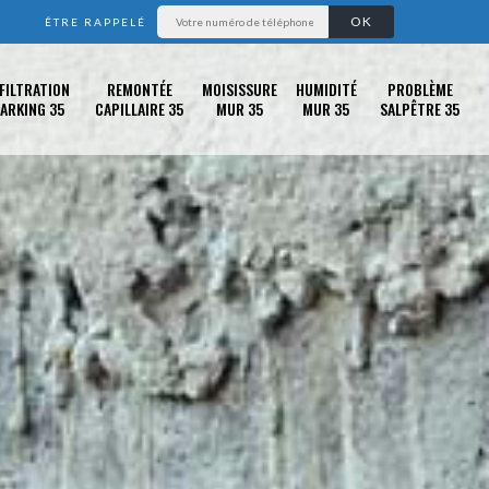
ÊTRE RAPPELÉ
FILTRATION
REMONTÉE
MOISISSURE
HUMIDITÉ
PROBLÈME
ARKING 35
CAPILLAIRE 35
MUR 35
MUR 35
SALPÊTRE 35