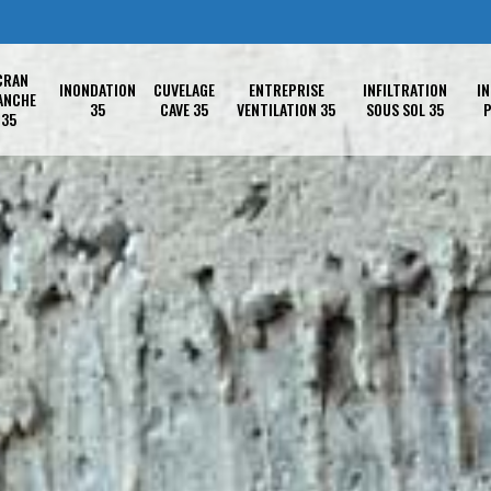
CRAN
INONDATION
CUVELAGE
ENTREPRISE
INFILTRATION
IN
ANCHE
35
CAVE 35
VENTILATION 35
SOUS SOL 35
P
35