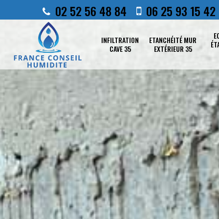
02 52 56 48 84
06 25 93 15 42
E
INFILTRATION
ETANCHÉITÉ MUR
ÉT
CAVE 35
EXTÉRIEUR 35