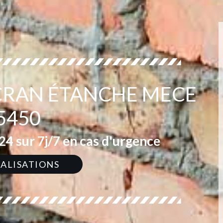
ÉCRAN ÉTANCHE MECE
5450
4 sur 7j/7 en cas d'urgence
ÉALISATIONS