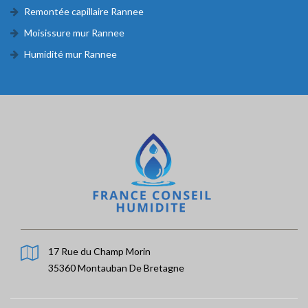
Remontée capillaire Rannee
Moisissure mur Rannee
Humidité mur Rannee
17 Rue du Champ Morin
35360 Montauban De Bretagne