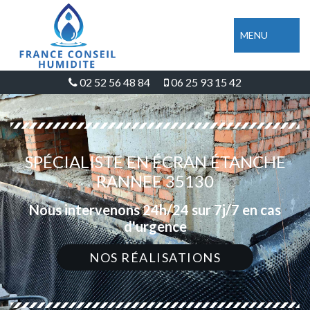
MENU
02 52 56 48 84
06 25 93 15 42
SPÉCIALISTE EN ÉCRAN ÉTANCHE
RANNEE 35130
Nous intervenons 24h/24 sur 7j/7 en cas
d'urgence
NOS RÉALISATIONS