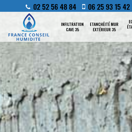
02 52 56 48 84
06 25 93 15 42
E
INFILTRATION
ETANCHÉITÉ MUR
ÉT
CAVE 35
EXTÉRIEUR 35