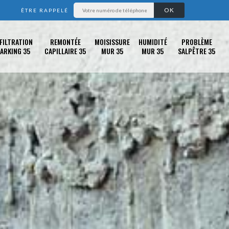
ÊTRE RAPPELÉ
FILTRATION
REMONTÉE
MOISISSURE
HUMIDITÉ
PROBLÈME
ARKING 35
CAPILLAIRE 35
MUR 35
MUR 35
SALPÊTRE 35