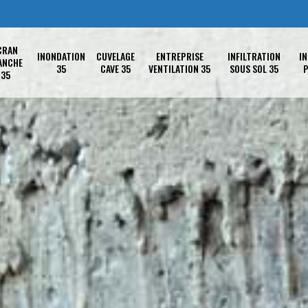
CRAN
INONDATION
CUVELAGE
ENTREPRISE
INFILTRATION
IN
ANCHE
35
CAVE 35
VENTILATION 35
SOUS SOL 35
P
35