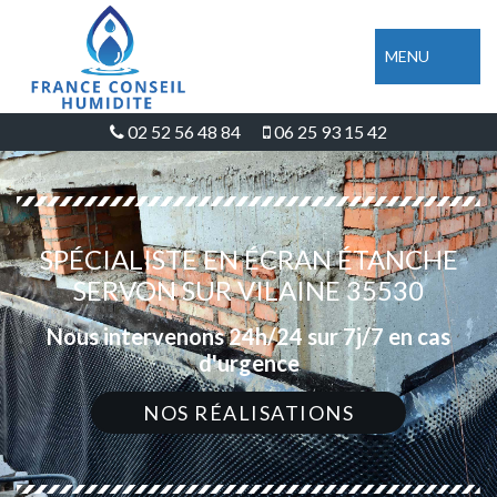
MENU
02 52 56 48 84
06 25 93 15 42
SPÉCIALISTE EN ÉCRAN ÉTANCHE
SERVON SUR VILAINE 35530
Nous intervenons 24h/24 sur 7j/7 en cas
d'urgence
NOS RÉALISATIONS