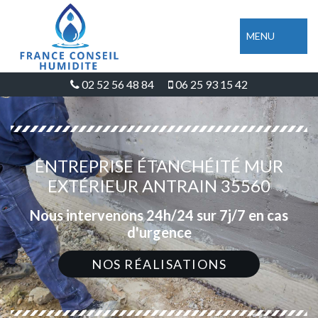
MENU
02 52 56 48 84
06 25 93 15 42
ENTREPRISE ÉTANCHÉITÉ MUR
EXTÉRIEUR ANTRAIN 35560
Nous intervenons 24h/24 sur 7j/7 en cas
d'urgence
NOS RÉALISATIONS