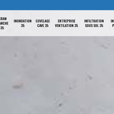
CRAN
INONDATION
CUVELAGE
ENTREPRISE
INFILTRATION
IN
ANCHE
35
CAVE 35
VENTILATION 35
SOUS SOL 35
P
35