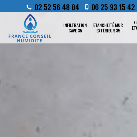
02 52 56 48 84
06 25 93 15 42
E
INFILTRATION
ETANCHÉITÉ MUR
ÉT
CAVE 35
EXTÉRIEUR 35