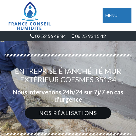
MENU
02 52 56 48 84
06 25 93 15 42
ENTREPRISE ÉTANCHÉITÉ MUR
EXTÉRIEUR COESMES 35134
Nous intervenons 24h/24 sur 7j/7 en cas
d'urgence
NOS RÉALISATIONS