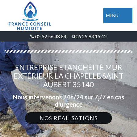
MENU
02 52 56 48 84
06 25 93 15 42
ENTREPRISE ÉTANCHÉITÉ MUR
EXTÉRIEUR LA CHAPELLE SAINT
AUBERT 35140
Nous intervenons 24h/24 sur 7j/7 en cas
d'urgence
NOS RÉALISATIONS