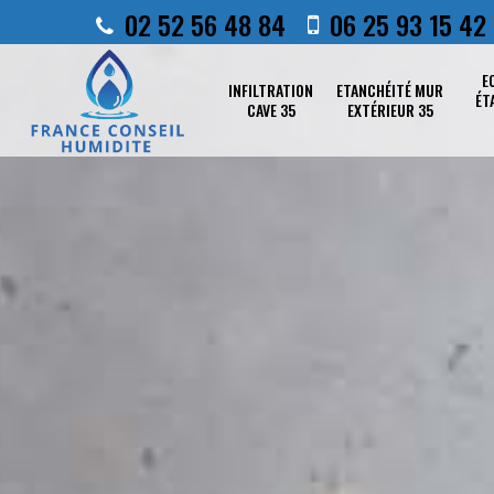
02 52 56 48 84
06 25 93 15 42
E
INFILTRATION
ETANCHÉITÉ MUR
ÉT
CAVE 35
EXTÉRIEUR 35