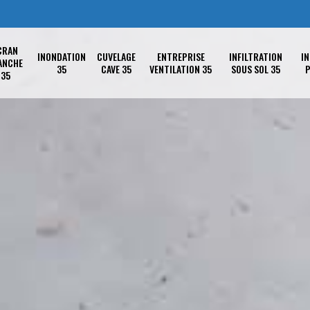
CRAN
INONDATION
CUVELAGE
ENTREPRISE
INFILTRATION
IN
ANCHE
35
CAVE 35
VENTILATION 35
SOUS SOL 35
P
35