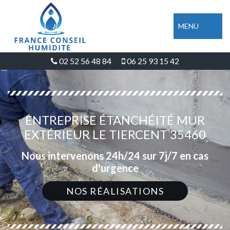
MENU
02 52 56 48 84
06 25 93 15 42
ENTREPRISE ÉTANCHÉITÉ MUR
EXTÉRIEUR LE TIERCENT 35460
Nous intervenons 24h/24 sur 7j/7 en cas
d'urgence
NOS RÉALISATIONS