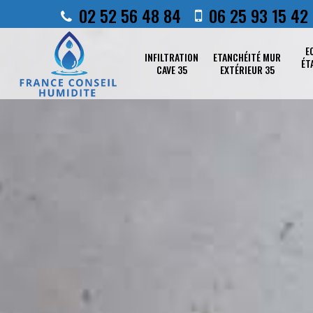
02 52 56 48 84
06 25 93 15 42
E
INFILTRATION
ETANCHÉITÉ MUR
ÉT
CAVE 35
EXTÉRIEUR 35