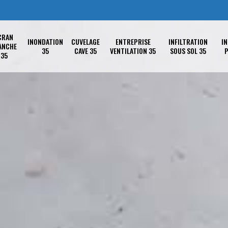
CRAN
INONDATION
CUVELAGE
ENTREPRISE
INFILTRATION
IN
ANCHE
35
CAVE 35
VENTILATION 35
SOUS SOL 35
P
35