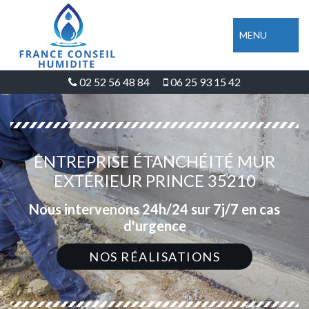
MENU
02 52 56 48 84
06 25 93 15 42
ENTREPRISE ÉTANCHÉITÉ MUR
EXTÉRIEUR PRINCE 35210
Nous intervenons 24h/24 sur 7j/7 en cas
d'urgence
NOS RÉALISATIONS