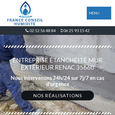
MENU
02 52 56 48 84
06 25 93 15 42
ENTREPRISE ÉTANCHÉITÉ MUR
EXTÉRIEUR RENAC 35660
Nous intervenons 24h/24 sur 7j/7 en cas
d'urgence
NOS RÉALISATIONS