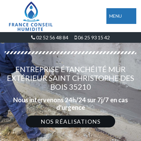
MENU
02 52 56 48 84
06 25 93 15 42
ENTREPRISE ÉTANCHÉITÉ MUR
EXTÉRIEUR SAINT CHRISTOPHE DES
BOIS 35210
Nous intervenons 24h/24 sur 7j/7 en cas
d'urgence
NOS RÉALISATIONS