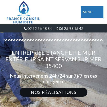
MENU
02 52 56 48 84
06 25 93 15 42
ENTREPRISE ÉTANCHÉITÉ MUR
EXTÉRIEUR SAINT SERVAN SUR MER
35400
Nous intervenons 24h/24 sur 7j/7 en cas
d'urgence
NOS RÉALISATIONS