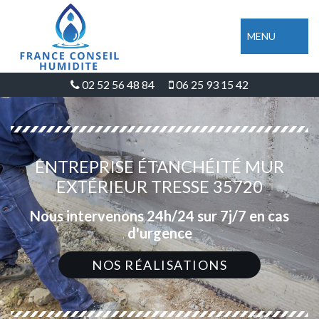
MENU
02 52 56 48 84
06 25 93 15 42
ENTREPRISE ÉTANCHÉITÉ MUR
EXTÉRIEUR TRESSE 35720
Nous intervenons 24h/24 sur 7j/7 en cas
d'urgence
NOS RÉALISATIONS