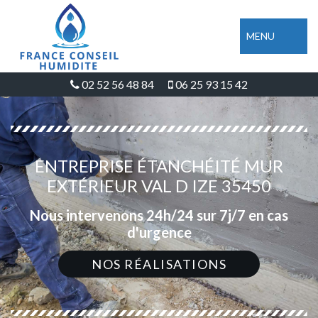
MENU
02 52 56 48 84
06 25 93 15 42
ENTREPRISE ÉTANCHÉITÉ MUR
EXTÉRIEUR VAL D IZE 35450
Nous intervenons 24h/24 sur 7j/7 en cas
d'urgence
NOS RÉALISATIONS