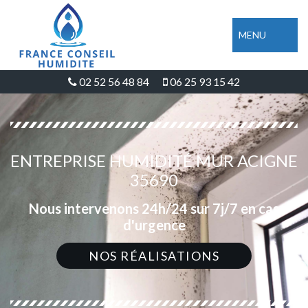
MENU
02 52 56 48 84
06 25 93 15 42
ENTREPRISE HUMIDITÉ MUR ACIGNE
35690
Nous intervenons 24h/24 sur 7j/7 en cas
d'urgence
NOS RÉALISATIONS