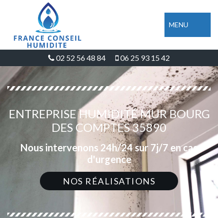
MENU
02 52 56 48 84
06 25 93 15 42
ENTREPRISE HUMIDITÉ MUR BOURG
DES COMPTES 35890
Nous intervenons 24h/24 sur 7j/7 en cas
d'urgence
NOS RÉALISATIONS