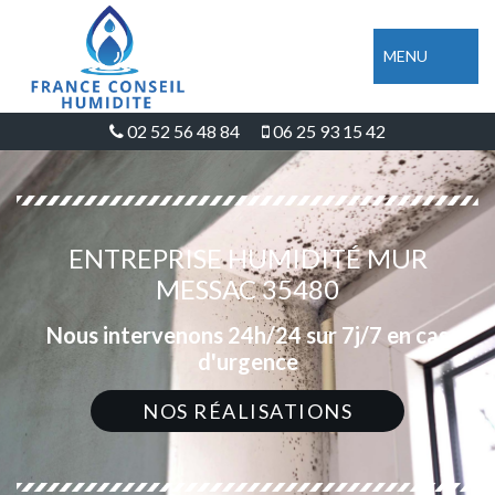
MENU
02 52 56 48 84
06 25 93 15 42
ENTREPRISE HUMIDITÉ MUR
MESSAC 35480
Nous intervenons 24h/24 sur 7j/7 en cas
d'urgence
NOS RÉALISATIONS