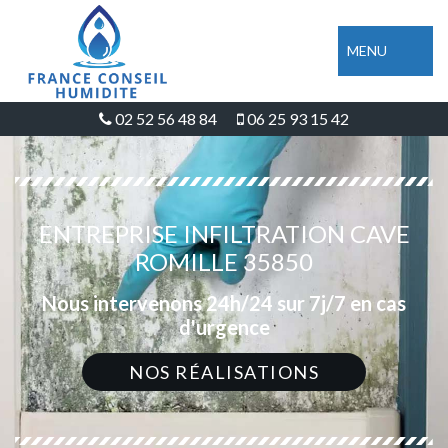
MENU
02 52 56 48 84
06 25 93 15 42
ENTREPRISE INFILTRATION CAVE
ROMILLE 35850
Nous intervenons 24h/24 sur 7j/7 en cas
d'urgence
NOS RÉALISATIONS