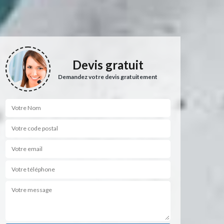
Devis gratuit
Demandez votre devis gratuitement