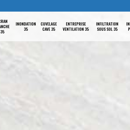
CRAN
INONDATION
CUVELAGE
ENTREPRISE
INFILTRATION
IN
ANCHE
35
CAVE 35
VENTILATION 35
SOUS SOL 35
P
35