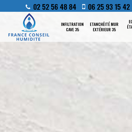
02 52 56 48 84
06 25 93 15 42
E
INFILTRATION
ETANCHÉITÉ MUR
ÉT
CAVE 35
EXTÉRIEUR 35