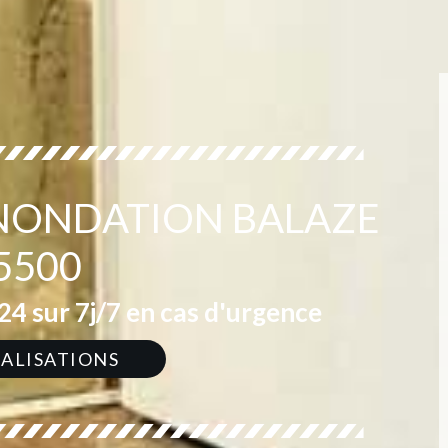
 INONDATION BALAZE
5500
4 sur 7j/7 en cas d'urgence
ÉALISATIONS