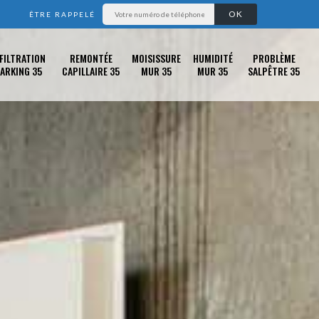
ÊTRE RAPPELÉ
FILTRATION
REMONTÉE
MOISISSURE
HUMIDITÉ
PROBLÈME
ARKING 35
CAPILLAIRE 35
MUR 35
MUR 35
SALPÊTRE 35