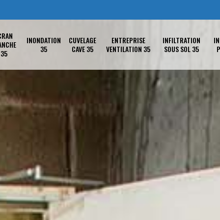
CRAN
INONDATION
CUVELAGE
ENTREPRISE
INFILTRATION
IN
ANCHE
35
CAVE 35
VENTILATION 35
SOUS SOL 35
P
35