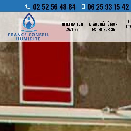
02 52 56 48 84
06 25 93 15 42
E
INFILTRATION
ETANCHÉITÉ MUR
ÉT
CAVE 35
EXTÉRIEUR 35