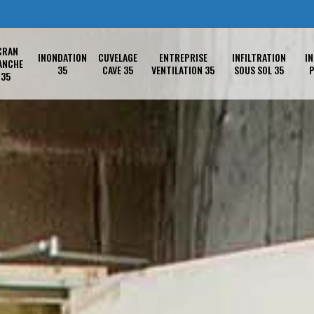
CRAN
INONDATION
CUVELAGE
ENTREPRISE
INFILTRATION
IN
ANCHE
35
CAVE 35
VENTILATION 35
SOUS SOL 35
P
35