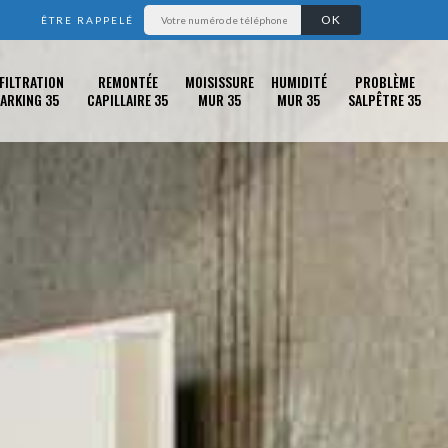
ÊTRE RAPPELÉ
FILTRATION
REMONTÉE
MOISISSURE
HUMIDITÉ
PROBLÈME
ARKING 35
CAPILLAIRE 35
MUR 35
MUR 35
SALPÊTRE 35