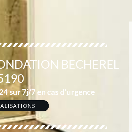
INONDATION BECHEREL
5190
4 sur 7j/7 en cas d'urgence
ÉALISATIONS