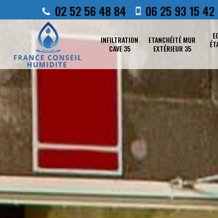
02 52 56 48 84
06 25 93 15 42
E
INFILTRATION
ETANCHÉITÉ MUR
ÉT
CAVE 35
EXTÉRIEUR 35