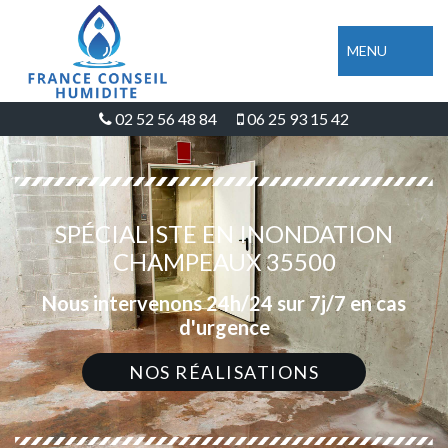
MENU
02 52 56 48 84
06 25 93 15 42
SPÉCIALISTE EN INONDATION
CHAMPEAUX 35500
Nous intervenons 24h/24 sur 7j/7 en cas
d'urgence
NOS RÉALISATIONS