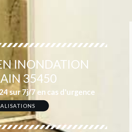
 EN INONDATION
IN 35450
4 sur 7j/7 en cas d'urgence
ÉALISATIONS