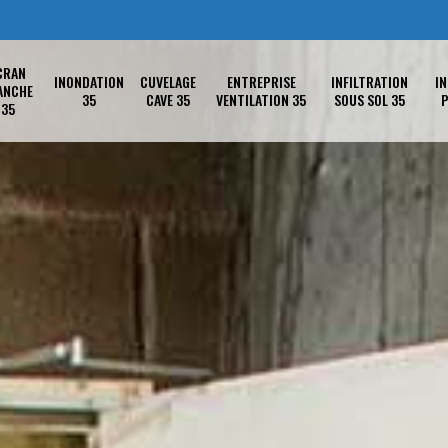
CRAN
INONDATION
CUVELAGE
ENTREPRISE
INFILTRATION
IN
ANCHE
35
CAVE 35
VENTILATION 35
SOUS SOL 35
P
35