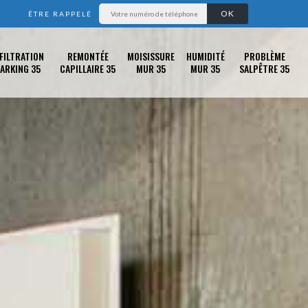
ÊTRE RAPPELÉ
FILTRATION
REMONTÉE
MOISISSURE
HUMIDITÉ
PROBLÈME
ARKING 35
CAPILLAIRE 35
MUR 35
MUR 35
SALPÊTRE 35