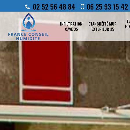
02 52 56 48 84
06 25 93 15 42
E
INFILTRATION
ETANCHÉITÉ MUR
ÉT
CAVE 35
EXTÉRIEUR 35