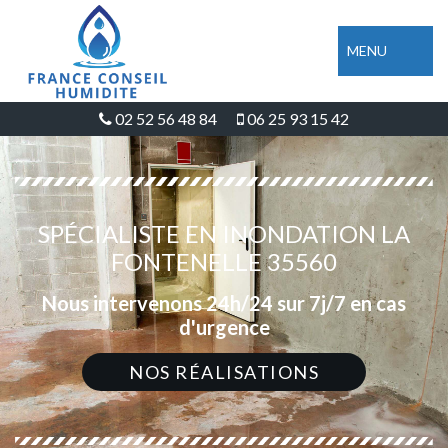
MENU
02 52 56 48 84
06 25 93 15 42
SPÉCIALISTE EN INONDATION LA
FONTENELLE 35560
Nous intervenons 24h/24 sur 7j/7 en cas
d'urgence
NOS RÉALISATIONS