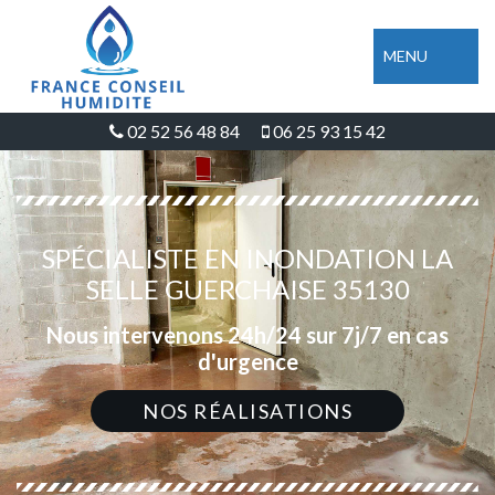
MENU
02 52 56 48 84
06 25 93 15 42
SPÉCIALISTE EN INONDATION LA
SELLE GUERCHAISE 35130
Nous intervenons 24h/24 sur 7j/7 en cas
d'urgence
NOS RÉALISATIONS