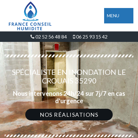
MENU
02 52 56 48 84
06 25 93 15 42
SPÉCIALISTE EN INONDATION LE
CROUAIS 35290
Nous intervenons 24h/24 sur 7j/7 en cas
d'urgence
NOS RÉALISATIONS