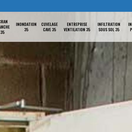
CRAN
INONDATION
CUVELAGE
ENTREPRISE
INFILTRATION
IN
ANCHE
35
CAVE 35
VENTILATION 35
SOUS SOL 35
P
35