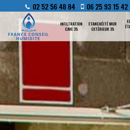
02 52 56 48 84
06 25 93 15 42
E
INFILTRATION
ETANCHÉITÉ MUR
ÉT
CAVE 35
EXTÉRIEUR 35