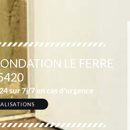
INONDATION LE FERRE
5420
4 sur 7j/7 en cas d'urgence
ÉALISATIONS