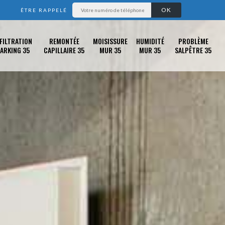
ÊTRE RAPPELÉ
FILTRATION
REMONTÉE
MOISISSURE
HUMIDITÉ
PROBLÈME
ARKING 35
CAPILLAIRE 35
MUR 35
MUR 35
SALPÊTRE 35