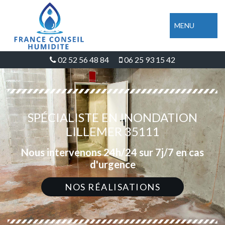
MENU
02 52 56 48 84
06 25 93 15 42
SPÉCIALISTE EN INONDATION
LILLEMER 35111
Nous intervenons 24h/24 sur 7j/7 en cas
d'urgence
NOS RÉALISATIONS