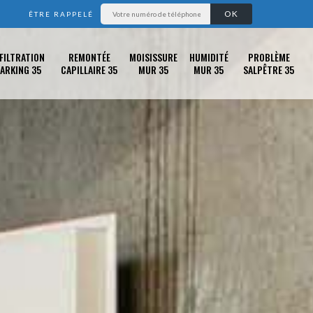
ÊTRE RAPPELÉ
FILTRATION
REMONTÉE
MOISISSURE
HUMIDITÉ
PROBLÈME
ARKING 35
CAPILLAIRE 35
MUR 35
MUR 35
SALPÊTRE 35