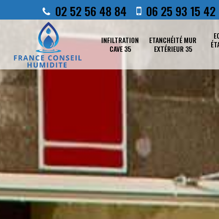
02 52 56 48 84
06 25 93 15 42
E
INFILTRATION
ETANCHÉITÉ MUR
ÉT
CAVE 35
EXTÉRIEUR 35