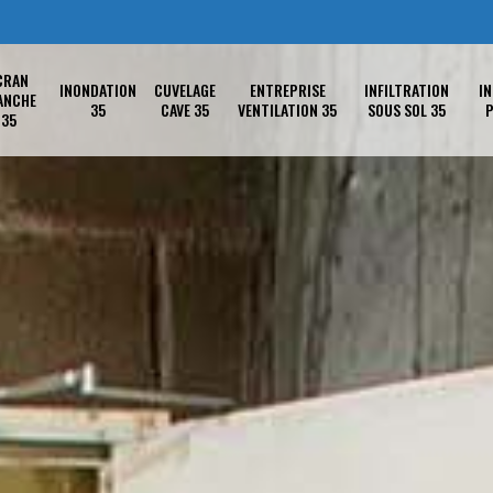
CRAN
INONDATION
CUVELAGE
ENTREPRISE
INFILTRATION
IN
ANCHE
35
CAVE 35
VENTILATION 35
SOUS SOL 35
P
35