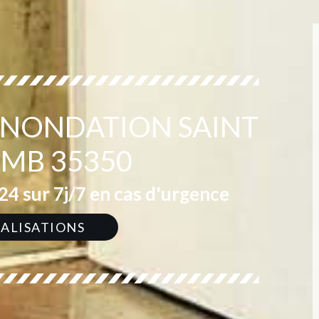
 INONDATION SAINT
MB 35350
4 sur 7j/7 en cas d'urgence
ÉALISATIONS