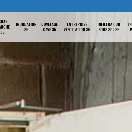
CRAN
INONDATION
CUVELAGE
ENTREPRISE
INFILTRATION
IN
ANCHE
35
CAVE 35
VENTILATION 35
SOUS SOL 35
P
35