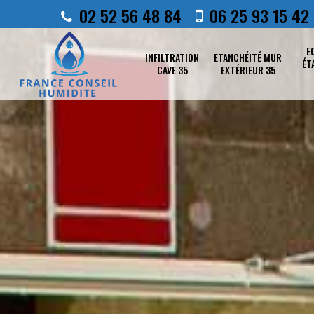
02 52 56 48 84
06 25 93 15 42
E
INFILTRATION
ETANCHÉITÉ MUR
ÉT
CAVE 35
EXTÉRIEUR 35