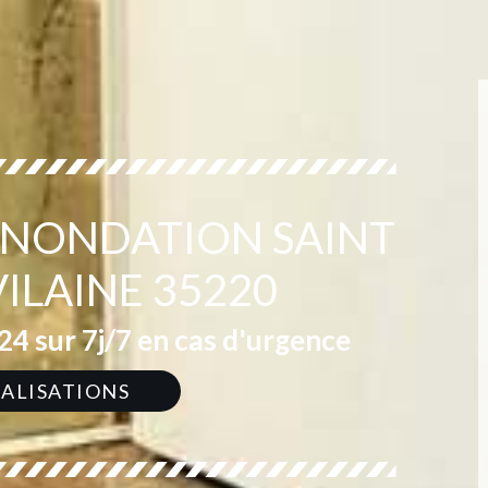
 INONDATION SAINT
VILAINE 35220
4 sur 7j/7 en cas d'urgence
ÉALISATIONS