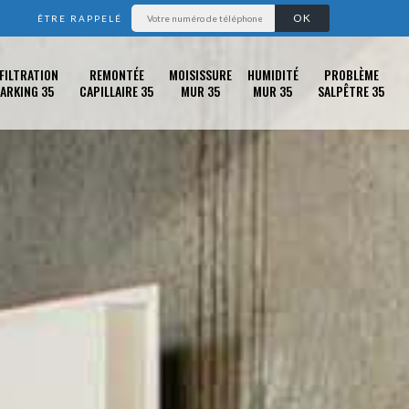
ÊTRE RAPPELÉ
FILTRATION
REMONTÉE
MOISISSURE
HUMIDITÉ
PROBLÈME
ARKING 35
CAPILLAIRE 35
MUR 35
MUR 35
SALPÊTRE 35